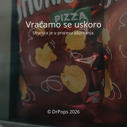
Vraćamo se uskoro
Stranica je u procesu ažuriranja.
© DrPops 2026