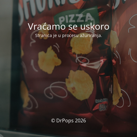
Vraćamo se uskoro
Stranica je u procesu ažuriranja.
© DrPops 2026