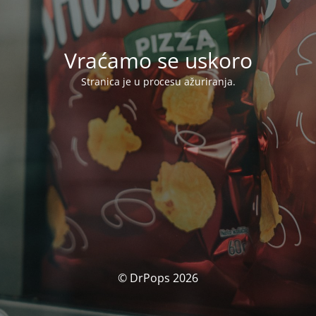
Vraćamo se uskoro
Stranica je u procesu ažuriranja.
© DrPops 2026